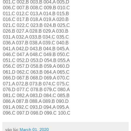
001.C 002.B 003.B 004.A 005.D
006.C 007.B 008.C 009.B 010.C
011.C 012.C 013.A 014.B 015.B
016.C 017.B 018.A 019.A 020.B
021.C 022.C 023.B 024.B 025.C
026.B 027.A 028.B 029.A 030.B
031.A 032.A 033.B 034.C 035.C
036.A 037.B 038.A 039.C 040.B
041.A 042.D 043.B 044.B 045.A
046.C 047.A 048.C 049.B 050.C
051.C 052.D 053.D 054.B 055.A
056.C 057.D 058.B 059.A 060.D
061.D 062.C 063.B 064.A 065.C
066.D 067.B 068.D 069.A 070.C
071.A 072.B 073.B 074.C 075.C
076.D 077.C 078.B 079.C 080.A
081.C 082.A 083.D 084.C 085.B
086.A 087.B 088.A 089.B 090.D
091.A 092.C 093.D 094.A 095.A
096.C 097.D 098.D 099.C 100.C
vào lúc
March 01, 2020