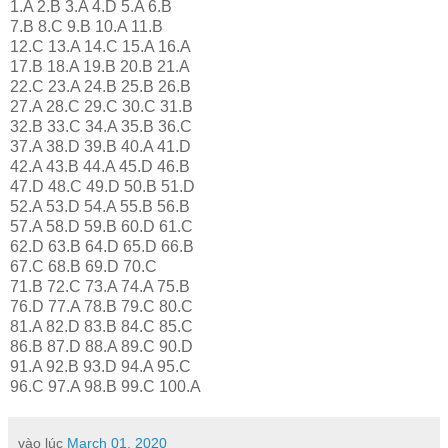
1.A 2.B 3.A 4.D 5.A 6.B
7.B 8.C 9.B 10.A 11.B
12.C 13.A 14.C 15.A 16.A
17.B 18.A 19.B 20.B 21.A
22.C 23.A 24.B 25.B 26.B
27.A 28.C 29.C 30.C 31.B
32.B 33.C 34.A 35.B 36.C
37.A 38.D 39.B 40.A 41.D
42.A 43.B 44.A 45.D 46.B
47.D 48.C 49.D 50.B 51.D
52.A 53.D 54.A 55.B 56.B
57.A 58.D 59.B 60.D 61.C
62.D 63.B 64.D 65.D 66.B
67.C 68.B 69.D 70.C
71.B 72.C 73.A 74.A 75.B
76.D 77.A 78.B 79.C 80.C
81.A 82.D 83.B 84.C 85.C
86.B 87.D 88.A 89.C 90.D
91.A 92.B 93.D 94.A 95.C
96.C 97.A 98.B 99.C 100.A
vào lúc
March 01, 2020