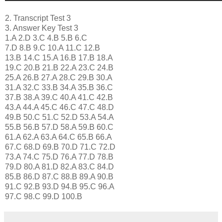
2. Transcript Test 3
3. Answer Key Test 3
1.A 2.D 3.C 4.B 5.B 6.C
7.D 8.B 9.C 10.A 11.C 12.B
13.B 14.C 15.A 16.B 17.B 18.A
19.C 20.B 21.B 22.A 23.C 24.B
25.A 26.B 27.A 28.C 29.B 30.A
31.A 32.C 33.B 34.A 35.B 36.C
37.B 38.A 39.C 40.A 41.C 42.B
43.A 44.A 45.C 46.C 47.C 48.D
49.B 50.C 51.C 52.D 53.A 54.A
55.B 56.B 57.D 58.A 59.B 60.C
61.A 62.A 63.A 64.C 65.B 66.A
67.C 68.D 69.B 70.D 71.C 72.D
73.A 74.C 75.D 76.A 77.D 78.B
79.D 80.A 81.D 82.A 83.C 84.D
85.B 86.D 87.C 88.B 89.A 90.B
91.C 92.B 93.D 94.B 95.C 96.A
97.C 98.C 99.D 100.B