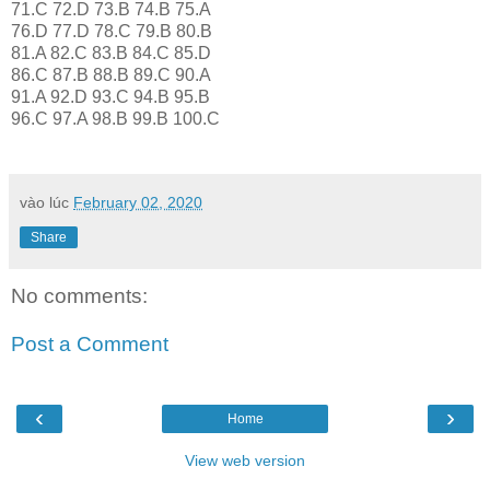
71.C 72.D 73.B 74.B 75.A
76.D 77.D 78.C 79.B 80.B
81.A 82.C 83.B 84.C 85.D
86.C 87.B 88.B 89.C 90.A
91.A 92.D 93.C 94.B 95.B
96.C 97.A 98.B 99.B 100.C
vào lúc
February 02, 2020
Share
No comments:
Post a Comment
‹
›
Home
View web version