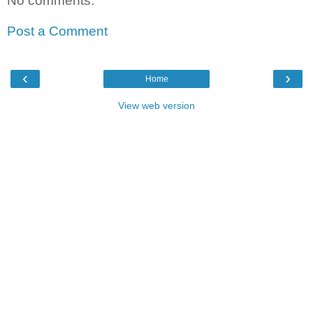
No comments:
Post a Comment
‹
›
Home
View web version