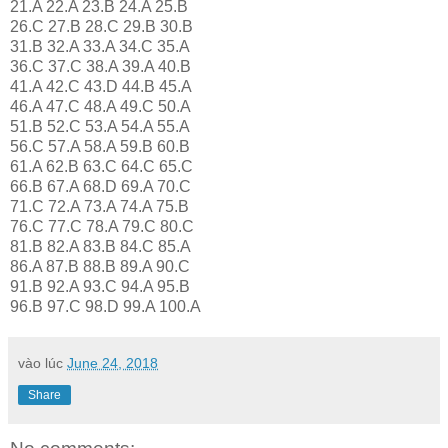
21.A 22.A 23.B 24.A 25.B
26.C 27.B 28.C 29.B 30.B
31.B 32.A 33.A 34.C 35.A
36.C 37.C 38.A 39.A 40.B
41.A 42.C 43.D 44.B 45.A
46.A 47.C 48.A 49.C 50.A
51.B 52.C 53.A 54.A 55.A
56.C 57.A 58.A 59.B 60.B
61.A 62.B 63.C 64.C 65.C
66.B 67.A 68.D 69.A 70.C
71.C 72.A 73.A 74.A 75.B
76.C 77.C 78.A 79.C 80.C
81.B 82.A 83.B 84.C 85.A
86.A 87.B 88.B 89.A 90.C
91.B 92.A 93.C 94.A 95.B
96.B 97.C 98.D 99.A 100.A
vào lúc
June 24, 2018
Share